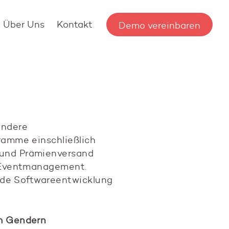
Über Uns
Kontakt
Demo vereinbaren
ondere
ramme einschließlich
und Prämienversand
 Eventmanagement.
ende Softwareentwicklung
m Gendern