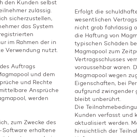
ch den Kunden selbst
eilnehmer zulässig.
Erfolgt die schuldhaft
ch sicherzustellen,
wesentlichen Vertragsp
ilnehmer das System
nicht grob fahrlässig o
registrierten
die Haftung von Magm
ur im Rahmen der in
typischen Schäden beg
te Verwendung nutzt.
Magmapool zum Zeitp
Vertragsschlusses ver
 des Auftrags
voraussehbar waren. D
 Magmapool und dem
Magmapool wegen zug
sprüche und Rechte
Eigenschaften, bei P
nmittelbare Ansprüche
aufgrund zwingender g
agmapool, werden
bleibt unberührt.
Die Teilnahmebeding
Kunden verfasst und
sich, zum Zwecke des
aktualisiert werden.
Software erhaltene
hinsichtlich der Teil