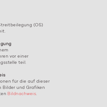
Streitbeilegung (OS)
it.
egung
inem
ren vor einer
sstelle teil.
eis
onen für die auf dieser
 Bilder und Grafiken
rten
Bildnachweis
.