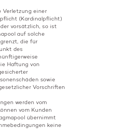
e Verletzung einer
flicht (Kardinalpflicht)
der vorsätzlich, so ist
apool auf solche
renzt, die für
unkt des
nünftigerweise
ie Haftung von
esicherter
ersonenschäden sowie
esetzlicher Vorschriften
ungen werden vom
 können vom Kunden
 Magmapool übernimmt
nahmebedingungen keine