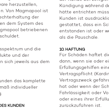
are herzustellen,
Kündigung während de
en. Von Magmapool ist
hätte entrichten müss
echterhaltung der
Kunden ist ausdrückli
hen dem System des
gestattet, dass ein S
gmapool betriebenen
entstanden ist oder we
schuldet.
als die Pauschale.
gsspektrum und die
10. HAFTUNG
Für Schäden haftet d
dukte und der
dann, wenn sie oder ei
n sich jeweils aus dem
Erfüllungsgehilfen ei
Vertragspflicht (Kardin
Vertragszweck gefähr
unden das komplette
hat oder wenn der Sc
äß individueller
Fahrlässigkeit oder V
.
oder eines ihrer Erfül
zurückzuführen ist.
 DES KUNDEN