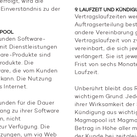
rfolgt, wird die
Einverständnis zu der
9. LAUFZEIT UND KÜNDI
Vertragslaufzeiten wer
Auftragserteilung be
APOOL
andere Vereinbarung ge
unden Software-
Vertragslaufzeit von z
mit Dienstleistungen
vereinbart, die sich je
ware-Produkte sind
verlängert. Sie ist jew
rodukte. Die
Frist von sechs Mona
ware, die vom Kunden
Laufzeit.
 kann. Die Nutzung
 Internet.
Unberührt bleibt das 
wichtigem Grund. Jed
unden für die Dauer
ihrer Wirksamkeit der 
ang zu ihrer Software
Kündigung aus wichti
n, nicht
Magmapool ist Magmap
ur Verfügung. Die
Betrag in Höhe aller m
tzungen, um via Web
der Kunde bei zeitglei