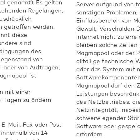
l genannt). Es gelten
Server aufgrund von t
stehenden Regelungen,
sonstigen Problemen, 
ausdrücklich
Einflussbereich von M
 getroffen werden.
Gewalt, Verschulden Dr
ennt diese
Internet nicht zu errei
ondere sind
bleiben solche Zeiten 
dingungen des
Magmapool oder der P
 Gegenstand von
allfällige technische
 oder von Aufträgen,
oder das System auf 
Magmapool ist
Softwarekomponenten 
Magmapool darf den 
 mit einer
Leistungen beschränke
4 Tagen zu ändern
des Netzbetriebes, di
Netzintegrität, insbe
schwerwiegender Stör
E-Mail, Fax oder Post
Software oder gespeic
innerhalb von 14
erfordern.