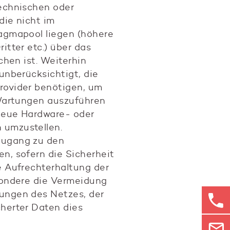
echnischen oder
die nicht im
agmapool liegen (höhere
itter etc.) über das
chen ist. Weiterhin
unberücksichtigt, die
rovider benötigen, um
 Wartungen auszuführen
neue Hardware- oder
umzustellen.
Zugang zu den
n, sofern die Sicherheit
e Aufrechterhaltung der
sondere die Vermeidung
ungen des Netzes, der
herter Daten dies