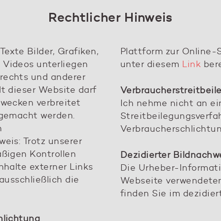
Rechtlicher Hinweis
Texte Bilder, Grafiken,
Plattform zur Online-
 Videos unterliegen
unter diesem
Link
bere
rechts und anderer
t dieser Website darf
Verbraucherstreitbeil
Zwecken verbreitet
Ich nehme nicht an e
 gemacht werden.
Streitbeilegungsverfah
n
Verbraucherschlichtung
eis: Trotz unserer
äßigen Kontrollen
Dezidierter Bildnachw
nhalte externer Links
Die Urheber-Informati
ausschließlich die
Webseite verwendeten
finden Sie im dezidie
hlichtung