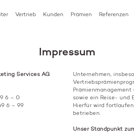
iter
Vertrieb
Kunden
Prämien
Referenzen
Impressum
eting Services AG
Unternehmen, insbes
Vertriebsprämienprog
Prämienmanagement 
69 6 – 0
sowie ein Reise- und
69 6 – 99
Hierfür wird fortlauf
betrieben.
Unser Standpunkt zu