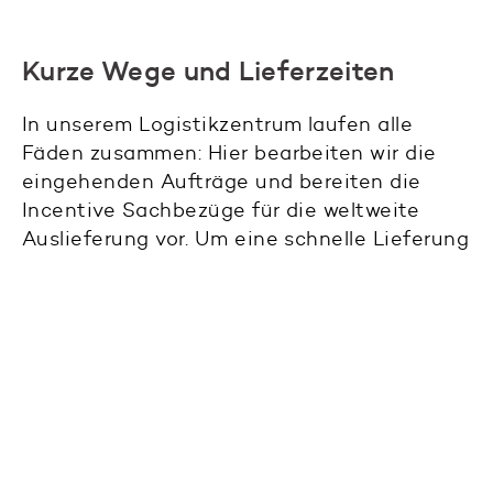
Kurze Wege und Lieferzeiten
In unserem Logistikzentrum laufen alle
Fäden zusammen: Hier bearbeiten wir die
eingehenden Aufträge und bereiten die
Incentive Sachbezüge für die weltweite
Auslieferung vor. Um eine schnelle Lieferung
zu gewähren, halten wir rund 80 Prozent der
bestellten Artikel vorrätig. Daher vergehen
durchschnittlich nur eineinhalb Tage von der
Annahme bis zur Zustellung und die
Incentivierung der Mitarbeiter kann rasch
erfolgen.