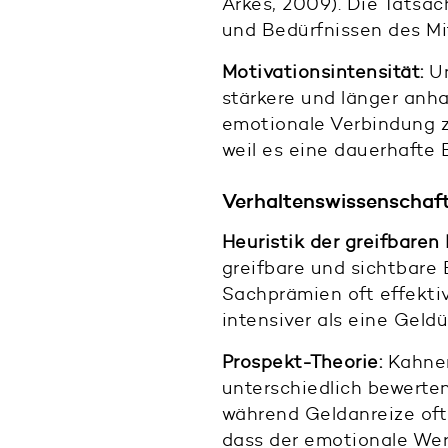
Arkes, 2009). Die Tatsac
und Bedürfnissen des Mi
Motivationsintensität:
Un
stärkere und länger anh
emotionale Verbindung z
weil es eine dauerhafte 
Verhaltenswissenschaft
Heuristik der greifbaren
greifbare und sichtbare 
Sachprämien oft effektiv
intensiver als eine Geld
Prospekt-Theorie:
Kahnem
unterschiedlich bewerte
während Geldanreize oft
dass der emotionale Wer