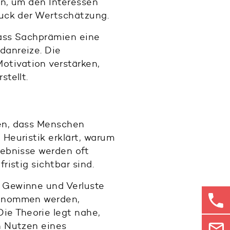
en, um den Interessen
ruck der Wertschätzung.
ass Sachprämien eine
danreize. Die
tivation verstärken,
tellt.
en, dass Menschen
Heuristik erklärt, warum
lebnisse werden oft
ristig sichtbar sind.
 Gewinne und Verluste
genommen werden,
ie Theorie legt nahe,
n Nutzen eines