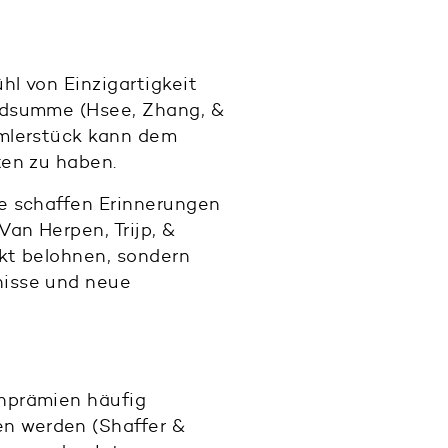
l von Einzigartigkeit
eldsumme (Hsee, Zhang, &
mmlerstück kann dem
ten zu haben.
e schaffen Erinnerungen
Van Herpen, Trijp, &
ekt belohnen, sondern
nisse und neue
chprämien häufig
n werden (Shaffer &