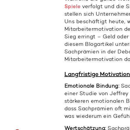
Spiele
verfolgt und die 
stellen sich Unternehme
Uns beschäftigt heute, w
Mitarbeitermotivation 
Sieg erringt – Geld ode
diesem Blogartikel unte
Sachprämien in der Deba
Mitarbeitermotivation da
Langfristige Motivation
Emotionale Bindung:
Sac
einer Studie von Jeffre
stärkeren emotionalen Bi
dass Sachprämien oft mit
was wiederum ein Gefühl 
Wertschätzung:
Sachprä