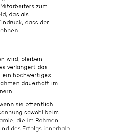
Mitarbeiters zum
d, das als
indruck, dass der
lohnen.
n wird, bleiben
es verlängert das
n ein hochwertiges
rrahmen dauerhaft im
nern.
enn sie öffentlich
rkennung sowohl beim
Prämie, die im Rahmen
nd des Erfolgs innerhalb