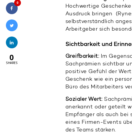
0
Hochwertige Geschenke 
Ausdruck bringen (Rynes
selbstverständlich ange
Arbeitgeber sich besond
Sichtbarkeit und Erinn
0
Greifbarkeit:
Im Gegensat
SHARES
Sachprämien sichtbar und
positive Gefühl der Wer
Geschenk wie ein person
Büro des Mitarbeiters ve
Sozialer Wert:
Sachprämie
anerkannt oder geteilt 
Empfänger als auch bei s
eines Firmen-Events übe
des Teams stärken.