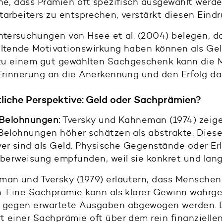
he, dass Prämien oft spezifisch ausgewählt werd
tarbeiters zu entsprechen, verstärkt diesen Eind
tersuchungen von Hsee et al. (2004) belegen, d
altende Motivationswirkung haben können als Gel
u einem gut gewählten Sachgeschenk kann die Mo
Erinnerung an die Anerkennung und den Erfolg dars
liche Perspektive: Geld oder Sachprämien?
 Belohnungen:
Tversky und Kahneman (1974) zeig
Belohnungen höher schätzen als abstrakte. Diese 
er sind als Geld. Physische Gegenstände oder Er
überweisung empfunden, weil sie konkret und langf
an und Tversky (1979) erläutern, dass Menschen
n. Eine Sachprämie kann als klarer Gewinn wahr
 gegen erwartete Ausgaben abgewogen werden. D
t einer Sachprämie oft über dem rein finanzielle