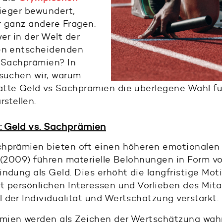
Sieger bewundert,
r ganz andere Fragen.
er in der Welt der
den entscheidenden
r Sachprämien? In
rsuchen wir, warum
tte Geld vs Sachprämien die überlegene Wahl fü
rstellen.
: Geld vs. Sachprämien
hprämien bieten oft einen höheren emotionalen 
y (2009) führen materielle Belohnungen in Form v
ndung als Geld. Dies erhöht die langfristige Moti
 persönlichen Interessen und Vorlieben des Mita
der Individualität und Wertschätzung verstärkt.
mien werden als Zeichen der Wertschätzung wa