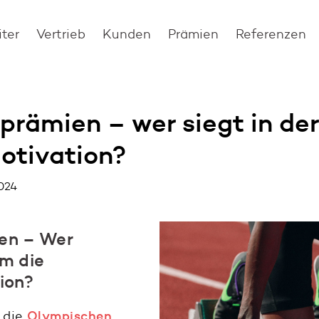
iter
Vertrieb
Kunden
Prämien
Referenzen
prämien – wer siegt in der
otivation?
2024
en – Wer
m die
ion?
 die
Olympischen