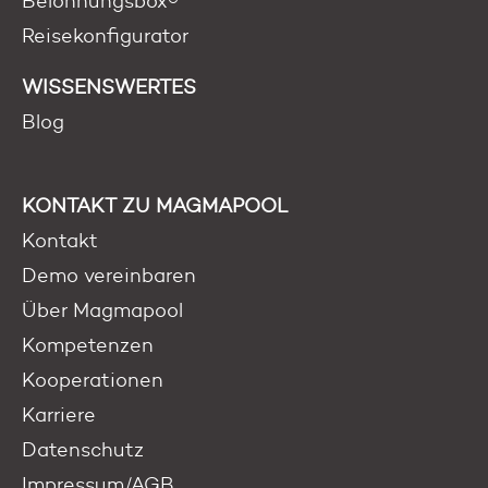
Belohnungsbox®
Reisekonfigurator
WISSENSWERTES
Blog
KONTAKT ZU MAGMAPOOL
Kontakt
Demo vereinbaren
Über Magmapool
Kompetenzen
Kooperationen
Karriere
Datenschutz
Impressum/AGB