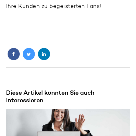
Ihre Kunden zu begeisterten Fans!
Diese Artikel könnten Sie auch
interessieren