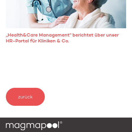
„Health&Care Management“ berichtet über unser
HR-Portal für Kliniken & Co.
zurück