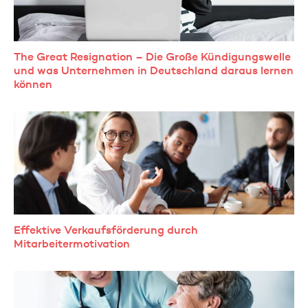
The Great Resignation – Die Große Kündigungswelle
und was Unternehmen in Deutschland daraus lernen
können
Effektive Verkaufsförderung durch
Mitarbeitermotivation