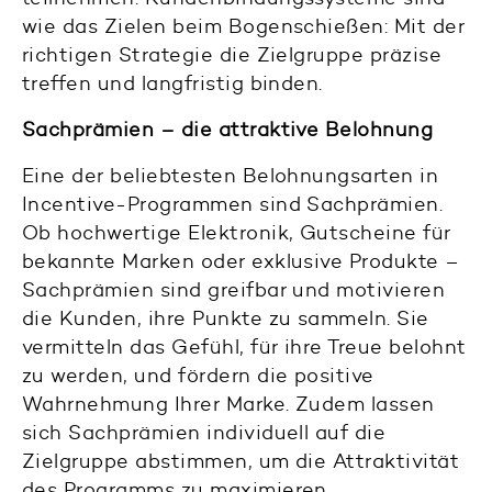
wie das Zielen beim Bogenschießen: Mit der
richtigen Strategie die Zielgruppe präzise
treffen und langfristig binden.
Sachprämien – die attraktive Belohnung
Eine der beliebtesten Belohnungsarten in
Incentive-Programmen sind Sachprämien.
Ob hochwertige Elektronik, Gutscheine für
bekannte Marken oder exklusive Produkte –
Sachprämien sind greifbar und motivieren
die Kunden, ihre Punkte zu sammeln. Sie
vermitteln das Gefühl, für ihre Treue belohnt
zu werden, und fördern die positive
Wahrnehmung Ihrer Marke. Zudem lassen
sich Sachprämien individuell auf die
Zielgruppe abstimmen, um die Attraktivität
des Programms zu maximieren.