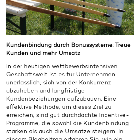
Kundenbindung durch Bonussysteme: Treue
Kunden und mehr Umsatz
In der heutigen wettbewerbsintensiven
Geschäftswelt ist es für Unternehmen
unerlässlich, sich von der Konkurrenz
abzuheben und langfristige
Kundenbeziehungen aufzubauen. Eine
effektive Methode, um dieses Ziel zu
erreichen, sind gut durchdachte Incentive-
Programme, die sowohl die Kundenbindung
stärken als auch die Umsätze steigern. In
diesem Blogbeitrag erfahren Sie, wie ein