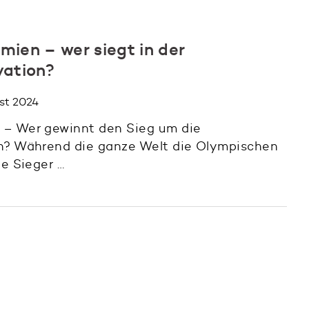
mien – wer siegt in der
vation?
ust 2024
 – Wer gewinnt den Sieg um die
on? Während die ganze Welt die Olympischen
ie Sieger …